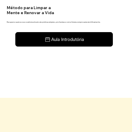
Método para Limpar a
Mente e Renovar a Vida
Recupere sua leveza e essência através de práticas simples, profundas e com eficácia comprovada cientificamente.
Aula Introdutória