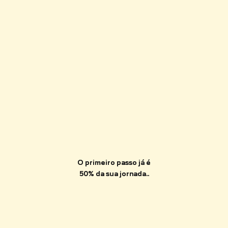
O primeiro passo já é
O primeiro passo já é
50% da sua jornada..
50% da sua jornada..