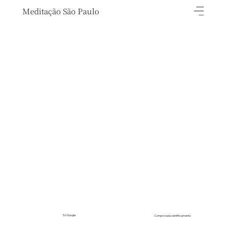
Meditação São Paulo
5.0 Google
Comprovada cientificamente